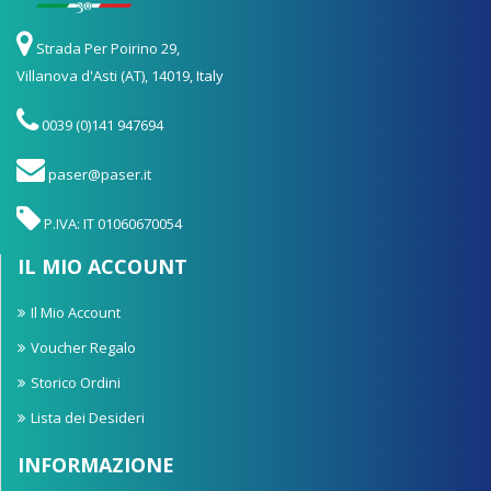
Strada Per Poirino 29,
Villanova d'Asti (AT), 14019, Italy
0039 (0)141 947694
paser@paser.it
P.IVA: IT 01060670054
IL MIO ACCOUNT
Il Mio Account
Voucher Regalo
Storico Ordini
Lista dei Desideri
INFORMAZIONE