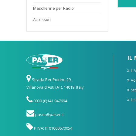
Mascherine per Radio
Accessori
IL
Il
Strada Per Poirino 29,
Vo
Villanova d'Asti (AT), 14019, Italy
St
Li
0039 (0)141 947694
paser@paser.it
P.IVA: IT 01060670054