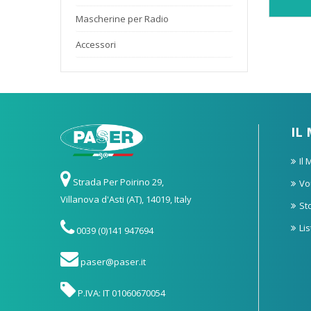
Mascherine per Radio
Accessori
IL
Il
Strada Per Poirino 29,
Vo
Villanova d'Asti (AT), 14019, Italy
St
Li
0039 (0)141 947694
paser@paser.it
P.IVA: IT 01060670054