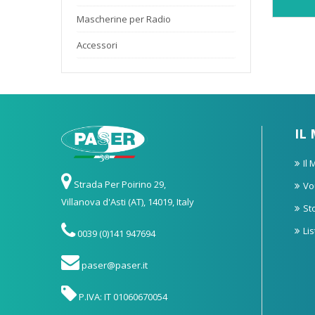
Mascherine per Radio
Accessori
IL
Il
Strada Per Poirino 29,
Vo
Villanova d'Asti (AT), 14019, Italy
St
Li
0039 (0)141 947694
paser@paser.it
P.IVA: IT 01060670054