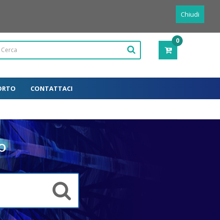
Powered by
Translate
Italiano
Chiudi
0
PRODOTTI
-
0,00€
ORTO
CONTATTACI
o