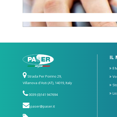
IL
Il
Strada Per Poirino 29,
Vo
Villanova d'Asti (AT), 14019, Italy
St
Li
0039 (0)141 947694
paser@paser.it