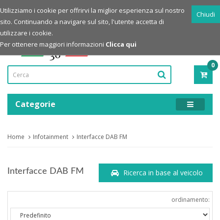
Login
Registrazione
Utilizziamo i cookie per offrirvi la miglior esperienza sul nostro
Chiudi
sito. Continuando a navigare sul sito, l'utente accetta di
Powered by
utilizzare i cookie.
Per ottenere maggiori informazioni
Clicca qui
0
PRO
-
0,00
Categorie
Home
Infotainment
Interfacce DAB FM
Interfacce DAB FM
Ricerca in base al veicolo
ordinamento: