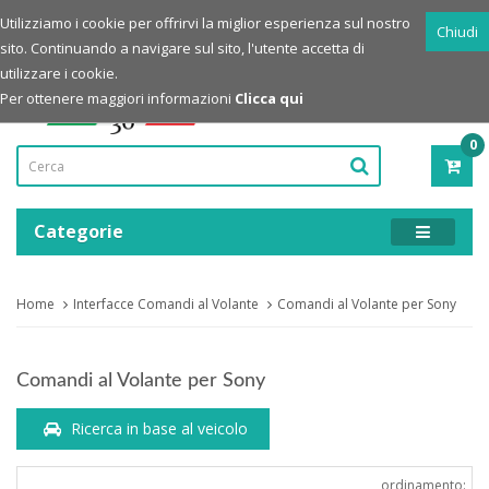
Login
Registrazione
Utilizziamo i cookie per offrirvi la miglior esperienza sul nostro
Chiudi
sito. Continuando a navigare sul sito, l'utente accetta di
Powered by
utilizzare i cookie.
Per ottenere maggiori informazioni
Clicca qui
0
PRO
-
0,00
Categorie
Home
Interfacce Comandi al Volante
Comandi al Volante per Sony
Comandi al Volante per Sony
Ricerca in base al veicolo
ordinamento: