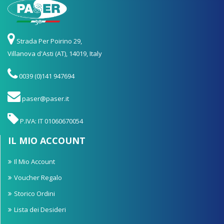
Strada Per Poirino 29,
Villanova d'Asti (AT), 14019, Italy
0039 (0)141 947694
paser@paser.it
P.IVA: IT 01060670054
IL MIO ACCOUNT
Il Mio Account
Voucher Regalo
Storico Ordini
Lista dei Desideri