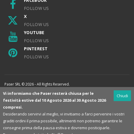
FACEBOOK
FOLLOW US
X
FOLLOW US
YOUTUBE
FOLLOW US
PINTEREST
FOLLOW US
Paser SRL © 2026 - All Rights Reserved.
Vi informiamo che Paser resterà chiusa per le
Chiudi
festività estive dal 10 Agosto 2026 al 30 Agosto 2026
compresi.
Desiderando servirvi al meglio, vi invitiamo a farci pervenire i vostri
graditi ordini il prima possibile, altrimenti non potremo garantire le
consegne prima della pausa estiva e dovremo posticiparle.