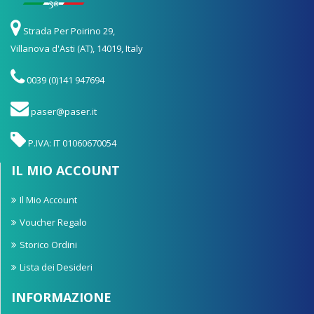
Strada Per Poirino 29,
Villanova d'Asti (AT), 14019, Italy
0039 (0)141 947694
paser@paser.it
P.IVA: IT 01060670054
IL MIO ACCOUNT
Il Mio Account
Voucher Regalo
Storico Ordini
Lista dei Desideri
INFORMAZIONE