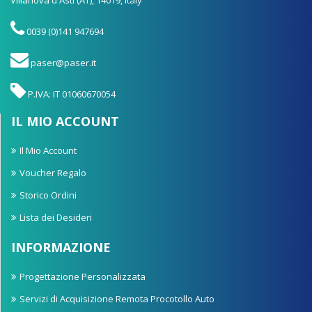
0039 (0)141 947694
paser@paser.it
P.IVA: IT 01060670054
IL MIO ACCOUNT
Il Mio Account
Voucher Regalo
Storico Ordini
Lista dei Desideri
INFORMAZIONE
Progettazione Personalizzata
Servizi di Acquisizione Remota Procotollo Auto