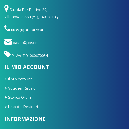
Strada Per Poirino 29,
Villanova d'Asti (AT), 14019, Italy
0039 (0)141 947694
paser@paser.it
P.IVA: IT 01060670054
IL MIO ACCOUNT
Il Mio Account
Voucher Regalo
Storico Ordini
Lista dei Desideri
INFORMAZIONE