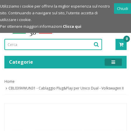
Login
Registrazione
Utilizziamo i cookie per offrirvi la miglior esperienza sul nostro
Chiudi
sito. Continuando a navigare sul sito, l'utente accetta di
Powered by
utilizzare i cookie.
Per ottenere maggiori informazioni
Clicca qui
0
PRO
-
0,00
Categorie
Home
CBL039VWUN31 - Cablaggio Plug&Play per Unico Dual - Volkswagen II