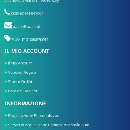
Villanova d'Asti (AT), 14019, Italy
0039 (0)141 947694
paser@paser.it
P.IVA: IT 01060670054
IL MIO ACCOUNT
Il Mio Account
Voucher Regalo
Storico Ordini
Lista dei Desideri
INFORMAZIONE
Progettazione Personalizzata
Servizi di Acquisizione Remota Procotollo Auto