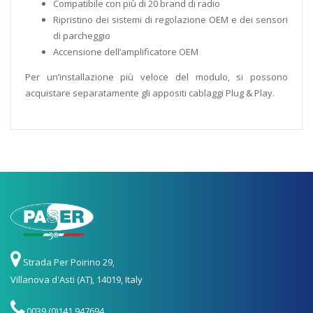
Compatibile con più di 20 brand di radio
Ripristino dei sistemi di regolazione OEM e dei sensori
di parcheggio
Accensione dell’amplificatore OEM
Per un’installazione più veloce del modulo, si possono
acquistare separatamente gli appositi cablaggi Plug & Play.
Strada Per Poirino 29,
Villanova d'Asti (AT), 14019, Italy
0039 (0)141 947694