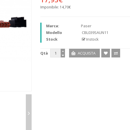
Imponibile:
14,70€
Marca:
Paser
Modello
CBL039SAUN11
Stock
Instock
Qtà