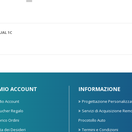
UAL 1C
 MIO ACCOUNT
INFORMAZIONE
 Mio Account
Progettazione Personalizza
ucher Regalo
Servizi di Acquisizione Rem
orico Ordini
Procotollo Auto
sta dei Desideri
Termini e Condizioni