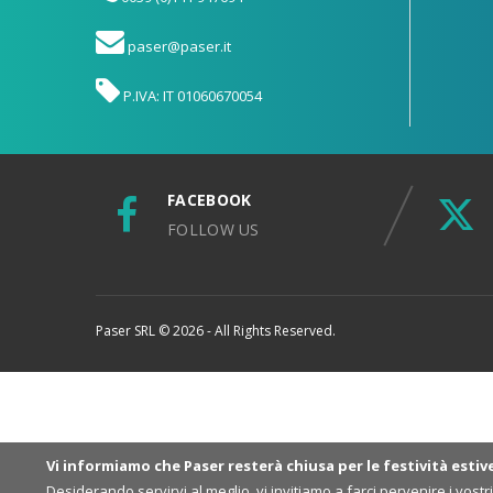
paser@paser.it
P.IVA: IT 01060670054
FACEBOOK
FOLLOW US
Paser SRL © 2026 - All Rights Reserved.
Vi informiamo che Paser resterà chiusa per le festività estiv
Desiderando servirvi al meglio, vi invitiamo a farci pervenire i vost