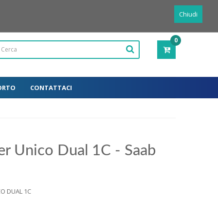
Powered by
Translate
Italiano
Chiudi
0
PRODOTTI
-
0,00€
ORTO
CONTATTACI
er Unico Dual 1C - Saab
CO DUAL 1C