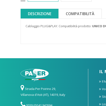
DESCRIZIONE
COMPATIBILITÀ
Cablaggio PLUG&PLAY. Compatibilità prodotto:
UNICO D
IL
Il
Strada Per Poirino 29,
Vo
Villanova d'Asti (AT), 14019, Italy
St
Li
0039 (0)141 947694