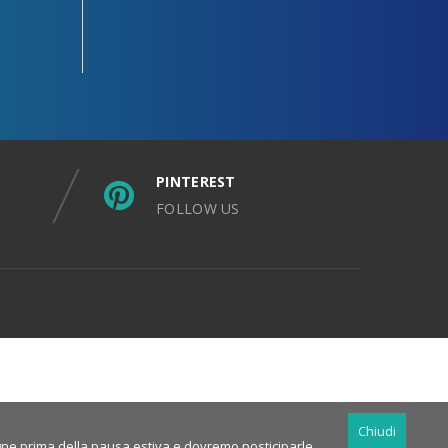
PINTEREST
FOLLOW US
Chiudi
nsegne prima della pausa estiva e dovremo posticiparle.