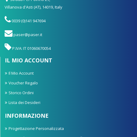
Villanova d'Asti (AT), 14019, Italy
0039 (0)141 947694
paser@paser.it
P.IVA: IT 01060670054
IL MIO ACCOUNT
Il Mio Account
Voucher Regalo
Storico Ordini
Lista dei Desideri
INFORMAZIONE
Progettazione Personalizzata