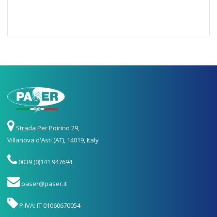
Strada Per Poirino 29,
Villanova d'Asti (AT), 14019, Italy
0039 (0)141 947694
paser@paser.it
P.IVA: IT 01060670054