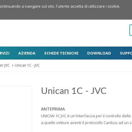
Continuando a navigare sul sito, l'utente accetta di utilizzare i cookie.
RVIZI
AZIENDA
SCHEDE TECNICHE
DOWNLOAD
SUPP
er JVC
Unican 1C - JVC
Unican 1C - JVC
ANTEPRIMA
UNICAN 1C JVC è un'interfaccia per il controllo dell
a quelle vetture aventi il protocollo Canbus ad un so