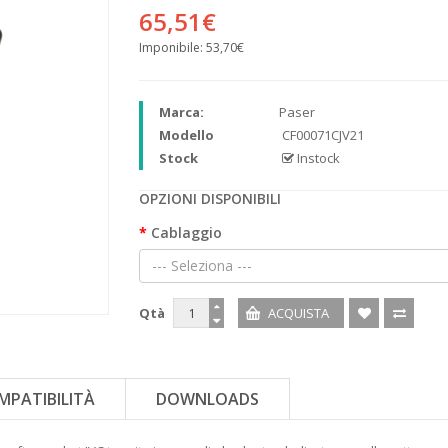
65,51€
Imponibile:
53,70€
Marca:
Paser
Modello
CF00071CJV21
Stock
Instock
OPZIONI DISPONIBILI
Cablaggio
--- Seleziona ---
Qtà
MPATIBILITÀ
DOWNLOADS