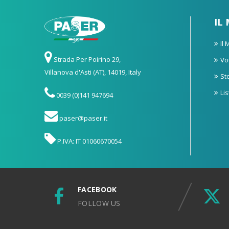
IL
Il
Strada Per Poirino 29,
Vo
Villanova d'Asti (AT), 14019, Italy
St
Li
0039 (0)141 947694
paser@paser.it
P.IVA: IT 01060670054
FACEBOOK
FOLLOW US