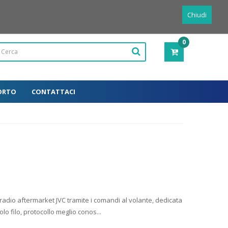
Powered by
Translate
Italiano
Chiudi
0
PRODOTTI
-
0,00€
ORTO
CONTATTACI
e radio aftermarket JVC tramite i comandi al volante, dedicata
lo filo, protocollo meglio conos...