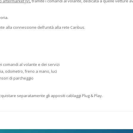
o aftermarket JVC
tramite i comandi al volante, dedicata a quelle vetture av
oria.
e alla connessione dell’unità alla rete Canbus.
i comandi al volante e dei servizi
cia, odometro, freno a mano, luci
nsori di parcheggio
quistare separatamente gli appositi cablaggi Plug & Play.