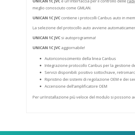
UNICAN 1C JVC
è un'interfaccia per il controllo delle
radi
meglio conosciuto come GMLAN.
UNICAN 1C JVC
contiene i protocolli Canbus auto in mem
La selezione del protocollo auto avviene automaticament
UNICAN 1C JVC
si autoprogramma!
UNICAN 1C JVC
aggiornabile!
Autoriconoscimento della linea Canbus
Integrazione protocollo Canbus per la gestione de
Servizi disponibili: positivo sottochiave, retromar
Ripristino dei sistemi di regolazione OEM e dei se
Accensione dell’amplificatore OEM
Per un’installazione più veloce del modulo si possono ac