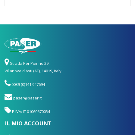
Strada Per Poirino 29,
Villanova d'Asti (AT), 14019, Italy
0039 (0)141 947694
paser@paser.it
P.IVA: IT 01060670054
IL MIO ACCOUNT