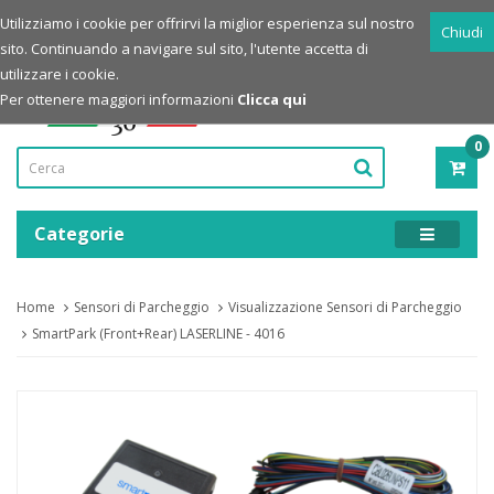
Login
Registrazione
Utilizziamo i cookie per offrirvi la miglior esperienza sul nostro
Chiudi
sito. Continuando a navigare sul sito, l'utente accetta di
Powered by
utilizzare i cookie.
Per ottenere maggiori informazioni
Clicca qui
0
PRO
-
0,00
Categorie
Home
Sensori di Parcheggio
Visualizzazione Sensori di Parcheggio
SmartPark (Front+Rear) LASERLINE - 4016