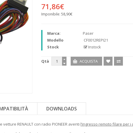
71,86€
Imponibile:
58,90€
Marca:
Paser
Modello
CF0012REPI21
Stock
Instock
Qtà
MPATIBILITÀ
DOWNLOADS
e le vetture RENAULT con radio PIONEER aventi
l’ingresso remoto filare per 