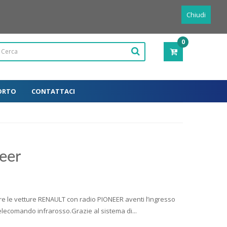
Powered by
Translate
Italiano
Chiudi
0
PRODOTTI
-
0,00€
ORTO
CONTATTACI
eer
e le vetture RENAULT con radio PIONEER aventi l’ingresso
telecomando infrarosso.Grazie al sistema di...