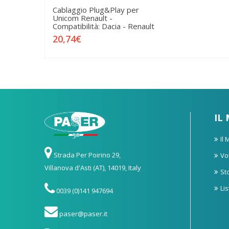
Cablaggio Plug&Play per
Unicom Renault -
Compatibilità: Dacia - Renault
20,74€
IL
Il
Strada Per Poirino 29,
Vo
Villanova d'Asti (AT), 14019, Italy
St
Li
0039 (0)141 947694
paser@paser.it