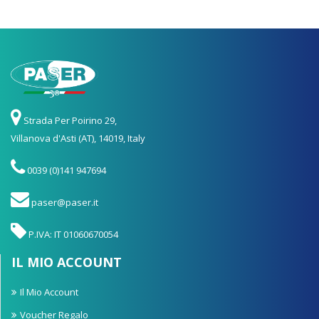
Strada Per Poirino 29,
Villanova d'Asti (AT), 14019, Italy
0039 (0)141 947694
paser@paser.it
P.IVA: IT 01060670054
IL MIO ACCOUNT
Il Mio Account
Voucher Regalo