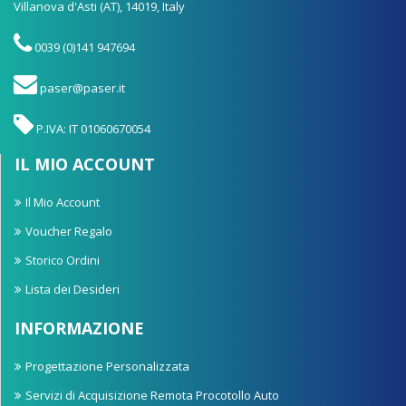
Villanova d'Asti (AT), 14019, Italy
0039 (0)141 947694
paser@paser.it
P.IVA: IT 01060670054
IL MIO ACCOUNT
Il Mio Account
Voucher Regalo
Storico Ordini
Lista dei Desideri
INFORMAZIONE
Progettazione Personalizzata
Servizi di Acquisizione Remota Procotollo Auto