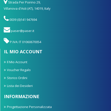
Strada Per Poirino 29,
Villanova d'Asti (AT), 14019, Italy
0039 (0)141 947694
paser@paser.it
P.IVA: IT 01060670054
IL MIO ACCOUNT
Il Mio Account
Voucher Regalo
Storico Ordini
Lista dei Desideri
INFORMAZIONE
Progettazione Personalizzata