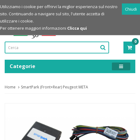
Login
Registrazione
Utilizziamo i cookie per offrirvi la miglior esperienza sul nostro
Chiudi
sito. Continuando a navigare sul sito, l'utente accetta di
Powered by
utilizzare i cookie.
Per ottenere maggiori informazioni
Clicca qui
0
PRO
-
0,00
Categorie
Home
SmartPark (Front+Rear) Peugeot META