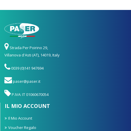
Strada Per Poirino 29,
Villanova d'Asti (AT), 14019, Italy
0039 (0)141 947694
paser@paser.it
P.IVA: IT 01060670054
IL MIO ACCOUNT
Il Mio Account
Voucher Regalo