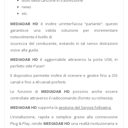
titolo della canzone in trasmissione
news
etc.
MEDIADAB HD
è inoltre un’interfaccia “parlante”: questo
garantisce una valida soluzione per incrementare
notevolmente il livello di
sicurezza del conducente, evitando in tal senso distrazioni
visive alla guida.
MEDIADAB HD
è aggiornabile attraverso la porta USB, in
perfetto stile Paser!
Il dispositivo permette inoltre di ricevere e gestire fino a 255
canali e fino a 40 canali preferiti.
Le funzioni di
MEDIADAB HD
possono anche essere
controllate attraverso il radiocomando (fornito su richiesta).
MEDIADAB HD
supporta la
gestione del Service Following.
L’installazione, rapida e semplice grazie alla connessione
Plug & Play, rende
MEDIADAB HD
una realtà rivoluzionaria e