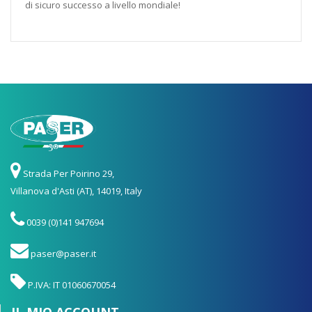
di sicuro successo a livello mondiale!
Strada Per Poirino 29,
Villanova d'Asti (AT), 14019, Italy
0039 (0)141 947694
paser@paser.it
P.IVA: IT 01060670054
IL MIO ACCOUNT