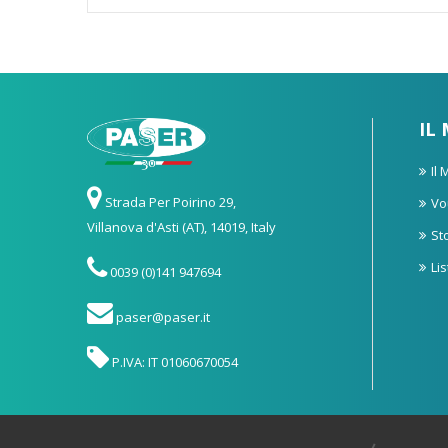
IL
Il
Strada Per Poirino 29,
Vo
Villanova d'Asti (AT), 14019, Italy
St
Li
0039 (0)141 947694
paser@paser.it
P.IVA: IT 01060670054