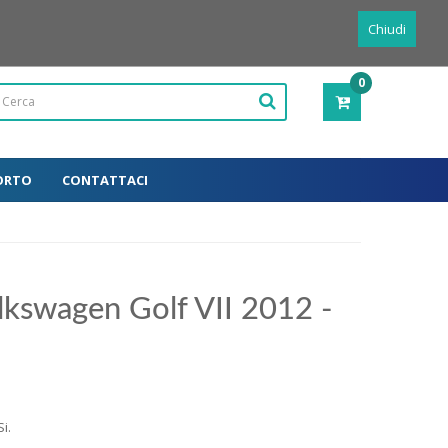
Powered by
Translate
Italiano
Chiudi
0
PRODOTTI
-
0,00€
ORTO
CONTATTACI
lkswagen Golf VII 2012 -
i.