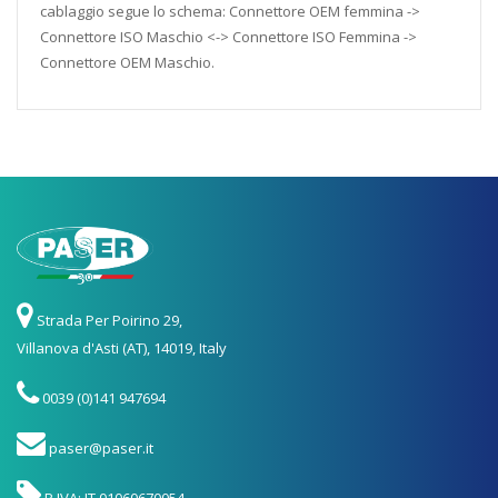
cablaggio segue lo schema: Connettore OEM femmina ->
Connettore ISO Maschio <-> Connettore ISO Femmina ->
Connettore OEM Maschio.
Strada Per Poirino 29,
Villanova d'Asti (AT), 14019, Italy
0039 (0)141 947694
paser@paser.it
P.IVA: IT 01060670054