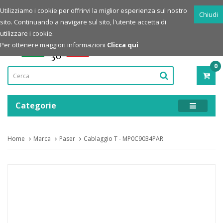
Login
Registrazione
Utilizziamo i cookie per offrirvi la miglior esperienza sul nostro
Chiudi
sito. Continuando a navigare sul sito, l'utente accetta di
Powered by
utilizzare i cookie.
Per ottenere maggiori informazioni
Clicca qui
0
PRO
-
0,00
Categorie
Home
Marca
Paser
Cablaggio T - MP0C9034PAR