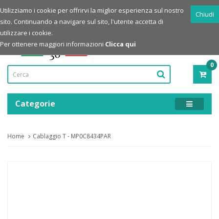
Login
Registrazione
Utilizziamo i cookie per offrirvi la miglior esperienza sul nostro
Chiudi
sito. Continuando a navigare sul sito, l'utente accetta di
Powered by
utilizzare i cookie.
Per ottenere maggiori informazioni
Clicca qui
0
PRO
-
0,00
Categorie
Home
Cablaggio T - MP0C8434PAR