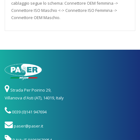
cablaggio segue lo schema: Connettore OEM femmina ->
Connettore ISO Maschio <-> Connettore ISO Femmina ->
Connettore OEM Maschio.
Strada Per Poirino 29,
Villanova d'Asti (AT), 14019, Italy
0039 (0)141 947694
paser@paser.it
P.IVA: IT 01060670054