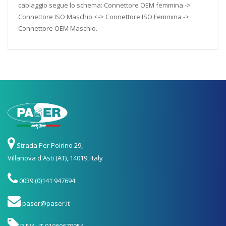
cablaggio segue lo schema: Connettore OEM femmina ->
Connettore ISO Maschio <-> Connettore ISO Femmina ->
Connettore OEM Maschio.
Strada Per Poirino 29,
Villanova d'Asti (AT), 14019, Italy
0039 (0)141 947694
paser@paser.it
P.IVA: IT 01060670054