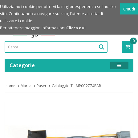
Login
Registrazione
Utilizziamo i cookie per offrirvi la miglior esperienza sul nostro
Chiudi
sito. Continuando a navigare sul sito, l'utente accetta di
Powered by
utilizzare i cookie.
Per ottenere maggiori informazioni
Clicca qui
0
PRO
-
0,00
Categorie
Home
Marca
Paser
Cablaggio T - MP0C2774PAR