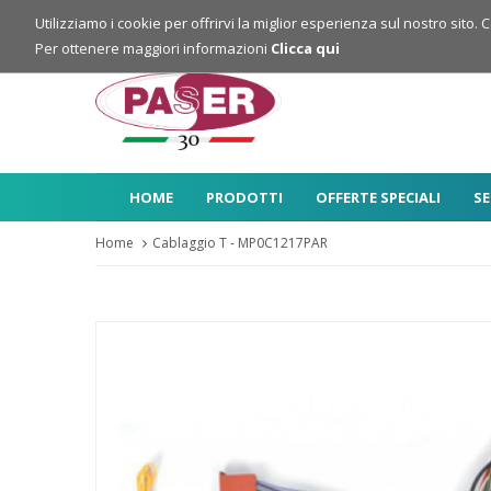
Login
Registrazione
Utilizziamo i cookie per offrirvi la miglior esperienza sul nostro sito. 
Per ottenere maggiori informazioni
Clicca qui
HOME
PRODOTTI
OFFERTE SPECIALI
SE
Home
Cablaggio T - MP0C1217PAR