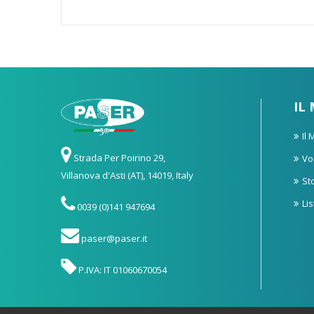
IL
Il
Strada Per Poirino 29,
Vo
Villanova d'Asti (AT), 14019, Italy
St
Li
0039 (0)141 947694
paser@paser.it
P.IVA: IT 01060670054