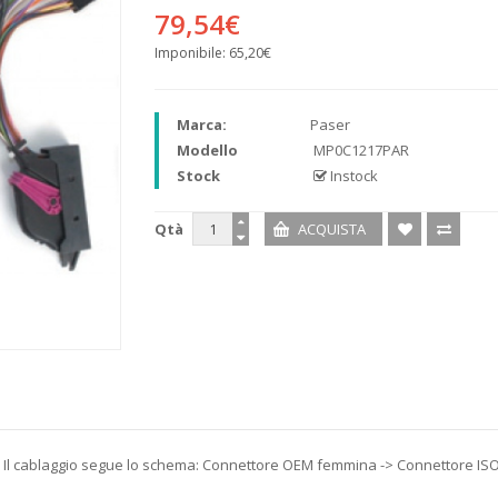
79,54€
Imponibile:
65,20€
Marca:
Paser
Modello
MP0C1217PAR
Stock
Instock
Qtà
t. Il cablaggio segue lo schema: Connettore OEM femmina -> Connettore I