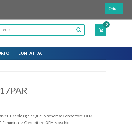
Powered by
Translate
Italiano
Chiudi
0
PRODOTTI
-
0,00€
ORTO
CONTATTACI
217PAR
arket. Il cablaggio segue lo schema: Connettore OEM
SO Femmina -> Connettore OEM Maschio.