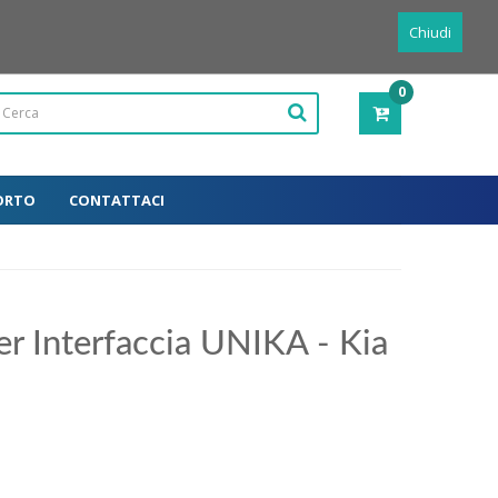
Powered by
Translate
Italiano
Chiudi
0
PRODOTTI
-
0,00€
ORTO
CONTATTACI
r Interfaccia UNIKA - Kia