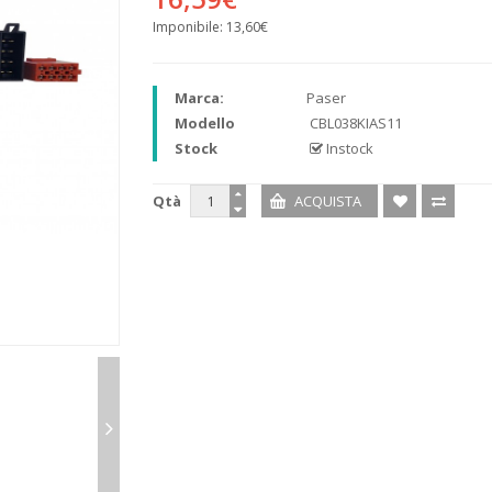
Imponibile:
13,60€
Marca:
Paser
Modello
CBL038KIAS11
Stock
Instock
Qtà