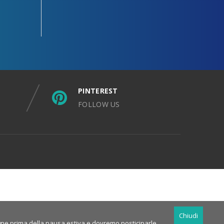
PINTEREST
FOLLOW US
Chiudi
nsegne prima della pausa estiva e dovremo posticiparle.