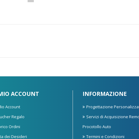
 MIO ACCOUNT
INFORMAZIONE
 Mio Account
Progettazione Personalizza
ucher Regalo
Servizi di Acquisizione Rem
orico Ordini
Procotollo Auto
sta dei Desideri
Termini e Condizioni