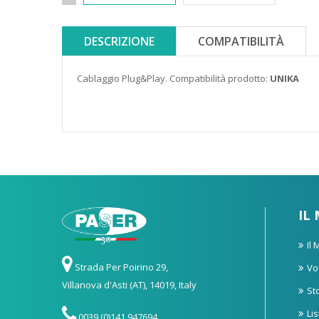
DESCRIZIONE
COMPATIBILITÀ
Cablaggio Plug&Play. Compatibilità prodotto:
UNIKA
IL
Il
Strada Per Poirino 29,
Vo
Villanova d'Asti (AT), 14019, Italy
St
Li
0039 (0)141 947694