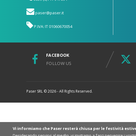
paser@paser.it
P.IVA: IT 01060670054
FACEBOOK
FOLLOW US
Paser SRL © 2026 - All Rights Reserved.
Vi informiamo che Paser resterà chiusa per le festività estiv
Desiderando servirvi al meglio, vi invitiamo a farci pervenire i vost