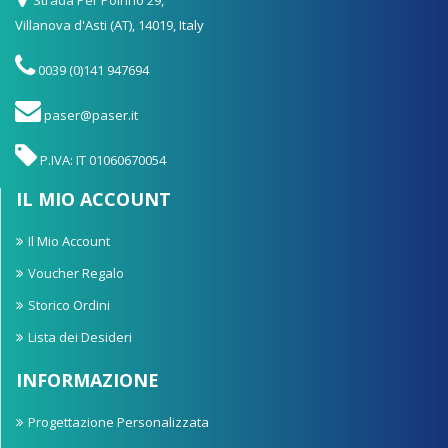
Villanova d'Asti (AT), 14019, Italy
0039 (0)141 947694
paser@paser.it
P.IVA: IT 01060670054
IL MIO ACCOUNT
Il Mio Account
Voucher Regalo
Storico Ordini
Lista dei Desideri
INFORMAZIONE
Progettazione Personalizzata