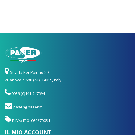
Strada Per Poirino 29,
Villanova d'Asti (AT), 14019, Italy
0039 (0)141 947694
paser@paser.it
P.IVA: IT 01060670054
IL MIO ACCOUNT