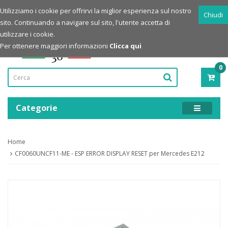
Login
Registrazione
Utilizziamo i cookie per offrirvi la miglior esperienza sul nostro
Chiudi
sito. Continuando a navigare sul sito, l'utente accetta di
Powered by
utilizzare i cookie.
Per ottenere maggiori informazioni
Clicca qui
0
PRO
-
0,00
Categorie
Home
CF0060UNCF11-ME - ESP ERROR DISPLAY RESET per Mercedes E212