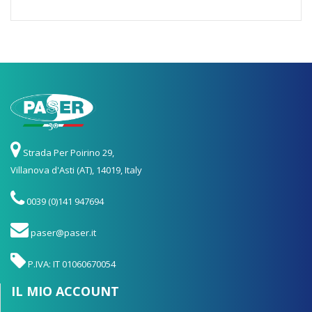
Strada Per Poirino 29,
Villanova d'Asti (AT), 14019, Italy
0039 (0)141 947694
paser@paser.it
P.IVA: IT 01060670054
IL MIO ACCOUNT