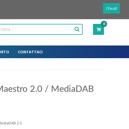
Powered by
Translate
Italiano
Chiudi
0
PRODOTTI
-
0,00€
ORTO
CONTATTACI
 Maestro 2.0 / MediaDAB
MediaDAB 2.0.