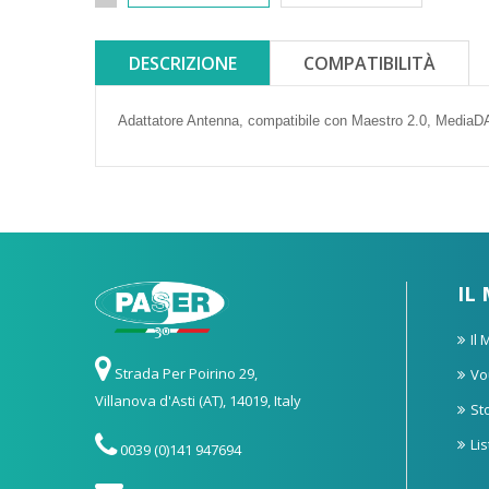
DESCRIZIONE
COMPATIBILITÀ
Adattatore Antenna, c
ompatibile con
Maestro 2.0,
MediaDA
IL
Il
Strada Per Poirino 29,
Vo
Villanova d'Asti (AT), 14019, Italy
St
Li
0039 (0)141 947694