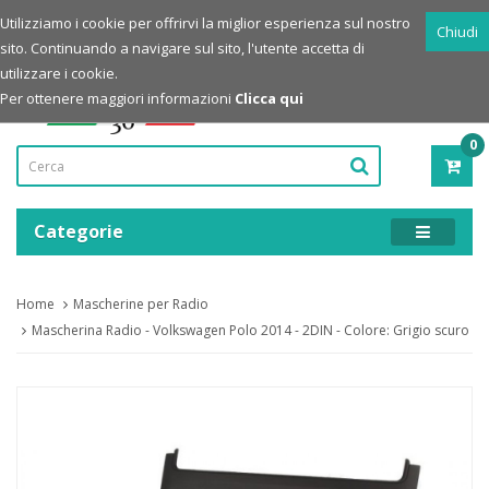
Login
Registrazione
Utilizziamo i cookie per offrirvi la miglior esperienza sul nostro
Chiudi
sito. Continuando a navigare sul sito, l'utente accetta di
Powered by
utilizzare i cookie.
Per ottenere maggiori informazioni
Clicca qui
0
PRO
-
0,00
Categorie
Home
Mascherine per Radio
Mascherina Radio - Volkswagen Polo 2014 - 2DIN - Colore: Grigio scuro