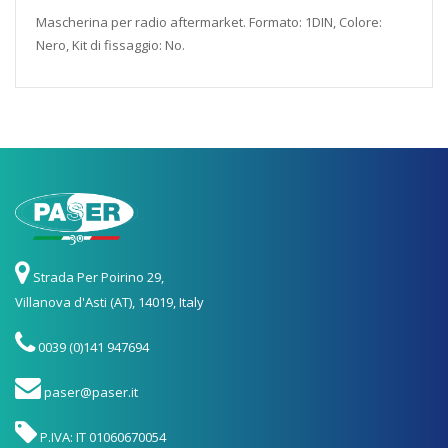
Mascherina per radio aftermarket. Formato: 1DIN, Colore:
Nero, Kit di fissaggio:
No.
Strada Per Poirino 29,
Villanova d'Asti (AT), 14019, Italy
0039 (0)141 947694
paser@paser.it
P.IVA: IT 01060670054