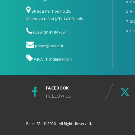
Il
Strada Per Poirino 29,
Vo
Villanova d'Asti (AT), 14019, Italy
St
Li
0039 (0)141 947694
paser@paser.it
P.IVA: IT 01060670054
FACEBOOK
FOLLOW US
Paser SRL © 2026 - All Rights Reserved.