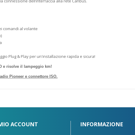
a connessione dell’interfaccia alla rete Canbus.
ei comandi al volante
o)
a
ggio Plug & Play per un'installazione rapida e sicura!
 e risolve il lampeggio km!
radio Pioneer e connettore ISO.
 MIO ACCOUNT
INFORMAZIONE