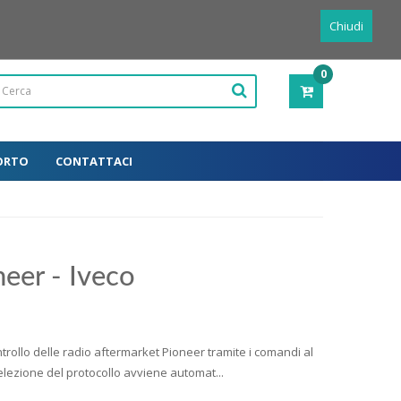
Powered by
Translate
Italiano
Chiudi
0
PRODOTTI
-
0,00€
ORTO
CONTATTACI
neer - Iveco
rollo delle radio aftermarket Pioneer tramite i comandi al
elezione del protocollo avviene automat...