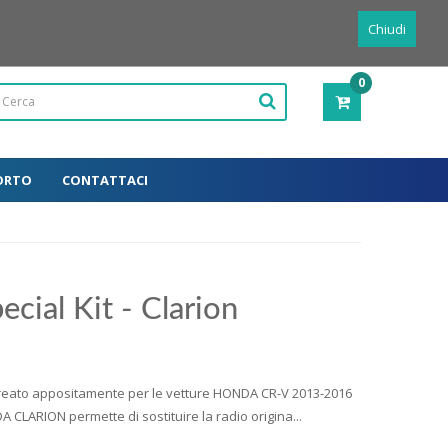
Powered by
Translate
Italiano
Chiudi
0
PRODOTTI
-
0,00€
ORTO
CONTATTACI
cial Kit - Clarion
reato appositamente per le vetture HONDA CR-V 2013-2016
CLARION permette di sostituire la radio origina...