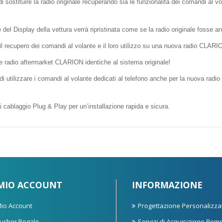
i sostituire la radio originale recuperando sia le funzionalità dei comandi al v
 del Display della vettura verrà ripristinata come se la radio originale fosse a
l recupero dei comandi al volante e il loro utilizzo su una nuova radio CLARI
lle radio aftermarket CLARION identiche al sistema originale!
i utilizzare i comandi al volante dedicati al telefono anche per la nuova rad
i cablaggio Plug & Play per un’installazione rapida e sicura.
 MIO ACCOUNT
INFORMAZIONE
 Mio Account
Progettazione Personalizza
ucher Regalo
Servizi di Acquisizione Rem