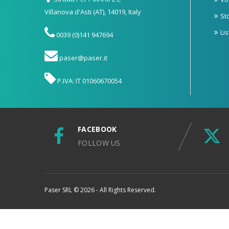
Villanova d'Asti (AT), 14019, Italy
St
Li
0039 (0)141 947694
paser@paser.it
P.IVA: IT 01060670054
FACEBOOK
FOLLOW US
Paser SRL © 2026 - All Rights Reserved.