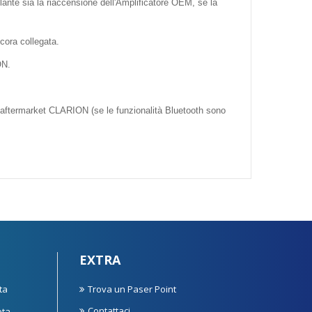
olante sia la riaccensione dell'Amplificatore OEM, se la
ncora collegata.
ON.
io aftermarket CLARION (se le funzionalità Bluetooth sono
EXTRA
ta
Trova un Paser Point
Contattaci
ota