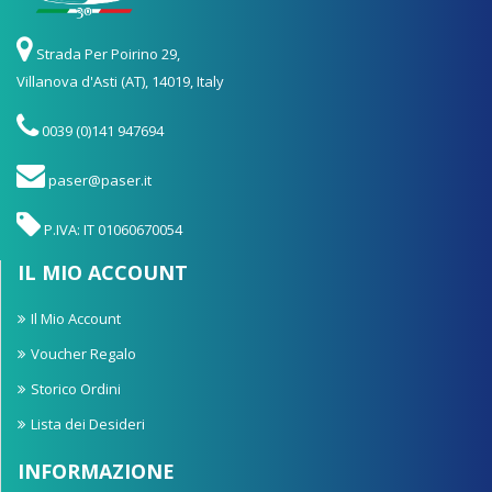
Strada Per Poirino 29,
Villanova d'Asti (AT), 14019, Italy
0039 (0)141 947694
paser@paser.it
P.IVA: IT 01060670054
IL MIO ACCOUNT
Il Mio Account
Voucher Regalo
Storico Ordini
Lista dei Desideri
INFORMAZIONE