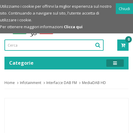
Login
Registrazione
Utilizziamo i cookie per offrirvi la miglior esperienza sul nostro
Chiudi
sito. Continuando a navigare sul sito, l'utente accetta di
Powered by
utilizzare i cookie.
Per ottenere maggiori informazioni
Clicca qui
0
PRO
-
0,00
Categorie
Home
Infotainment
Interfacce DAB FM
MediaDAB HD