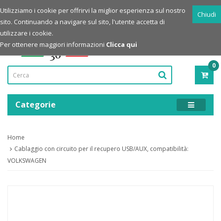
Login
Registrazione
Utilizziamo i cookie per offrirvi la miglior esperienza sul nostro
Chiudi
sito. Continuando a navigare sul sito, l'utente accetta di
Powered by
utilizzare i cookie.
Per ottenere maggiori informazioni
Clicca qui
0
PRO
-
0,00
Categorie
Home
Cablaggio con circuito per il recupero USB/AUX, compatibilità:
VOLKSWAGEN