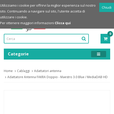
Login
Registrazione
Utilizziamo i cookie per offrirvi la miglior esperienza sul nostro
Chiudi
sito. Continuando a navigare sul sito, l'utente accetta di
Powered by
utilizzare i cookie.
Per ottenere maggiori informazioni
Clicca qui
0
PRO
-
0,00
Categorie
Home
Cablaggi
Adattatori antenna
Adattatore Antenna FAKRA Doppio - Maestro 3.0 Blue / MediaDAB HD