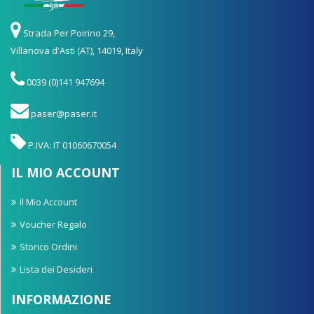
Strada Per Poirino 29,
Villanova d'Asti (AT), 14019, Italy
0039 (0)141 947694
paser@paser.it
P.IVA: IT 01060670054
IL MIO ACCOUNT
Il Mio Account
Voucher Regalo
Storico Ordini
Lista dei Desideri
INFORMAZIONE