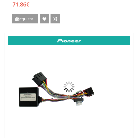
71,86€
Acquista