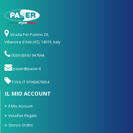
Strada Per Poirino 29,
Villanova d'Asti (AT), 14019, Italy
0039 (0)141 947694
paser@paser.it
P.IVA: IT 01060670054
IL MIO ACCOUNT
Il Mio Account
Voucher Regalo
Storico Ordini