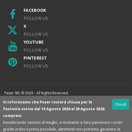
FACEBOOK
FOLLOW US
X
FOLLOW US
YOUTUBE
FOLLOW US
PINTEREST
FOLLOW US
Paser SRL © 2026 - All Rights Reserved.
Vi informiamo che Paser resterà chiusa per le
Chiudi
festività estive dal 10 Agosto 2026 al 30 Agosto 2026
compresi.
Desiderando servirvi al meglio, vi invitiamo a farci pervenire i vostri
graditi ordini il prima possibile, altrimenti non potremo garantire le