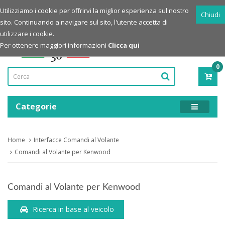
Login
Registrazione
Utilizziamo i cookie per offrirvi la miglior esperienza sul nostro
Chiudi
sito. Continuando a navigare sul sito, l'utente accetta di
Powered by
utilizzare i cookie.
Per ottenere maggiori informazioni
Clicca qui
0
PRO
-
0,00
Categorie
Home
Interfacce Comandi al Volante
Comandi al Volante per Kenwood
Comandi al Volante per Kenwood
Ricerca in base al veicolo