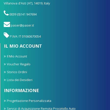
Villanova d'Asti (AT), 14019, Italy
0039 (0)141 947694
paser@paser.it
P.IVA: IT 01060670054
IL MIO ACCOUNT
Il Mio Account
Voucher Regalo
Storico Ordini
Lista dei Desideri
INFORMAZIONE
Progettazione Personalizzata
Servizi di Acquisizione Remota Procotollo Auto