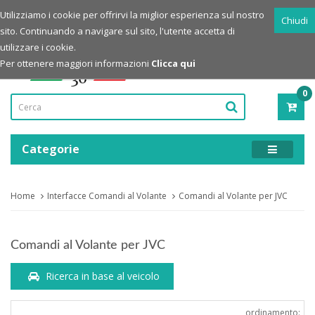
Login
Registrazione
Utilizziamo i cookie per offrirvi la miglior esperienza sul nostro
Chiudi
sito. Continuando a navigare sul sito, l'utente accetta di
Powered by
utilizzare i cookie.
Per ottenere maggiori informazioni
Clicca qui
0
PRO
-
0,00
Categorie
Home
Interfacce Comandi al Volante
Comandi al Volante per JVC
Comandi al Volante per JVC
Ricerca in base al veicolo
ordinamento: