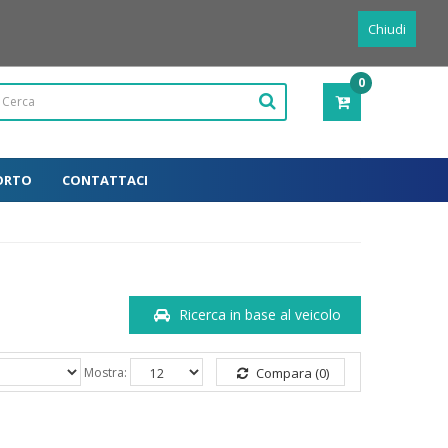
Powered by
Translate
Italiano
Chiudi
0
PRODOTTI
-
0,00€
ORTO
CONTATTACI
Ricerca in base al veicolo
Mostra:
Compara (0)