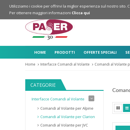
Login
Registrazione
Utilizziamo i cookie per offrirvi la miglior esperienza sul nostro sito. 
Per ottenere maggiori informazioni
Clicca qui
HOME
PRODOTTI
OFFERTE SPECIALI
SE
Home
Interfacce Comandi al Volante
Comandi al Volante p
CATEGORIE
Comandi
Interfacce Comandi al Volante
Comandi al Volante per Alpine
Comandi al Volante per Clarion
Comandi al Volante per JVC