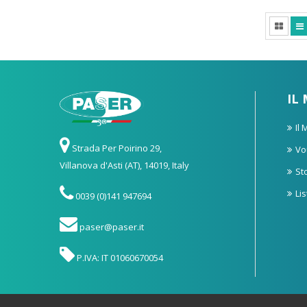
IL
Il
Strada Per Poirino 29,
Vo
Villanova d'Asti (AT), 14019, Italy
St
Li
0039 (0)141 947694
paser@paser.it
P.IVA: IT 01060670054