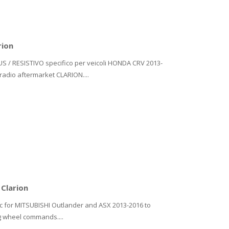
rion
US / RESISTIVO specifico per veicoli HONDA CRV 2013-
 radio aftermarket CLARION....
 Clarion
ic for MITSUBISHI Outlander and ASX 2013-2016 to
g wheel commands....